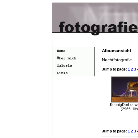
Albumansicht
Nachtfotografie
Jump to page:
1
2
3
KoenigDerLoew
(2965 Hits
Jump to page:
1
2
3