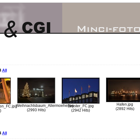
4
All
Hafen.jpg
Weihnachtsbaum_Allermoehe.jpg
Fenster_FC.jpg
en_FC.jpg
(2892 Hits)
(2993 Hits)
(2942 Hits)
)
4
All